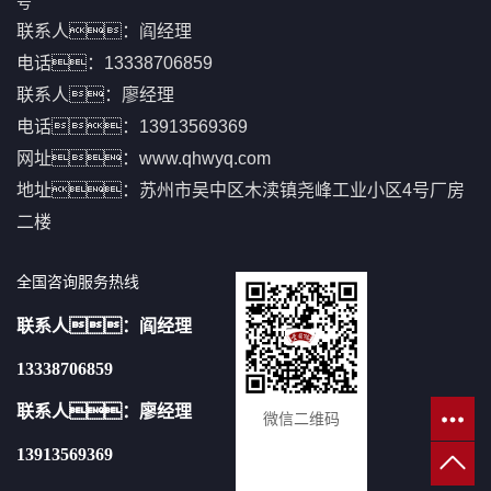
号
联系人：阎经理
电话
：13338706859
联系人：
廖经理
电话：13913569369
网址：www.qhwyq.com
地址：苏州市吴中区木渎镇尧峰工业小区4号厂房
二楼
全国咨询服务热线
联系人：阎经理
13338706859
联系人：廖经理
微信二维码
13913569369